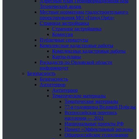
Адресный план Геоинформационная база
Технический архив
Местные нормативы градостроительного
проектирования МО «Город Орёл»
Страница застройщика
Страница застройщика
Комиссия
Публичные сервитуты
Комплексные кадастровые работы
Комплексные кадастровые работы
Карты-планы
Роскадастр по Орловской области
информирует
Безопасность
Безопасность
Антитеррор
Антитеррор
Тематические материалы
Тематические материалы
77-я годовщина Великой Победы
Всероссийская перепись
населения — 2021
Национальные проекты РФ
Проект «Эффективный регион»
Общероссийское голосование