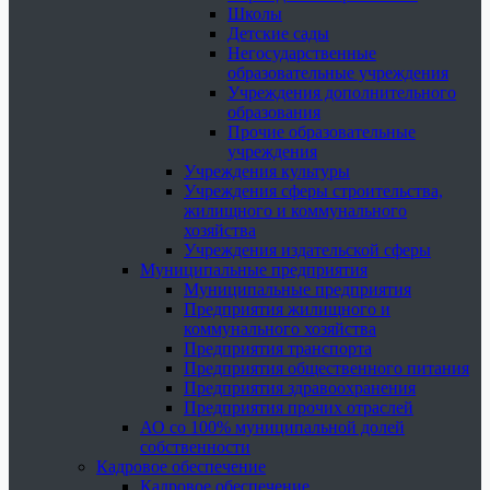
Школы
Детские сады
Негосударственные
образовательные учреждения
Учреждения дополнительного
образования
Прочие образовательные
учреждения
Учреждения культуры
Учреждения сферы строительства,
жилищного и коммунального
хозяйства
Учреждения издательской сферы
Муниципальные предприятия
Муниципальные предприятия
Предприятия жилищного и
коммунального хозяйства
Предприятия транспорта
Предприятия общественного питания
Предприятия здравоохранения
Предприятия прочих отраслей
АО со 100% муниципальной долей
собственности
Кадровое обеспечение
Кадровое обеспечение