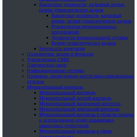
Вакантные должности, кадровый резерв,
резерв управленческих кадров
Вакантные должности, кадровый
резерв, резерв управленческих кадров
Руководители муниципальных
предприятий
Должности муниципальной службы
Резерв управленческих кадров
Результаты конкурсов
Полномочия, задачи и функции
Учрежденные СМИ
Партнерские связи
Информационные системы
Проверки, проведенные контрольно-ревизионным
отделом
Муниципальный контроль
Муниципальный контроль
Муниципальный лесной контроль
Муниципальный жилищный контроль
Муниципальный земельный контроль
Муниципальный контроль в области охраны
и использования особо охраняемых
природных территорий
Муниципальный контроль в сфере
благоустройства