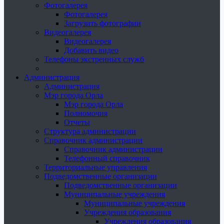
Фотогалерея
Фотогалерея
Загрузить фотографии
Видеогалерея
Видеогалерея
Добавить видео
Телефоны экстренных служб
Администрация
Администрация
Мэр города Орла
Мэр города Орла
Полномочия
Отчеты
Структура администрации
Справочник администрации
Справочник администрации
Телефонный справочник
Территориальные управления
Подведомственные организации
Подведомственные организации
Муниципальные учреждения
Муниципальные учреждения
Учреждения образования
Учреждения образования