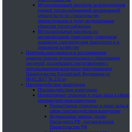
Муниципальный контроль за исполнением
единой теплоснабжающей организацией
обязательств по строительству,
реконструкции и (или) модернизации
объектов теплоснабжения
Муниципальный контроль на
автомобильном транспорте, городском
наземном электрическом транспорте и в
дорожном хозяйстве
Перечень находящихся в распоряжении
администрации муниципального образования
сведений, подлежащих представлению с
использованием координат (распоряжение
Правительства Российской Федерации от
09.02.2017 № 232-р)
Противодействие коррупции
Противодействие коррупции
Нормативные правовые и иные акты в сфере
противодействия коррупции
Нормативные правовые и иные акты в
сфере противодействия коррупции
Федеральные законы, указы
Президента РФ, постановления
Правительства РФ