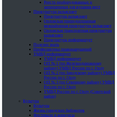
Реестр необорудованных и
запрещенных для купания мест
Прокуратура разъясняет
Прокуратура разъясняет
Орловская природоохранная
межрайонная прокуратура разъясняет
Орловская транспортная прокуратура
разъясняет
Прокуратура информирует
Полезно знать
Профилактика правонарушений
УМВД информирует
УМВД информирует
ОП № 1 (по Железнодорожному
району) УМВД России по г. Орлу
ОП № 2 (по Заводскому району) УМВД
России по г. Орлу
ОП № 3 (по Северному району) УМВД
России по г. Орлу
УМВД России по г. Орлу (Советский
район)
Культура
Культура
Жизнь городских библиотек
Фестивали и конкурсы