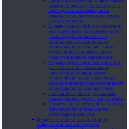
Принятие документов, а также выдача
решений о переводе или об отказе в
переводе жилого помещения в
нежилое или нежилого помещения в
жилое помещение
Выдача уведомлений о соответствии
(несоответствии) построенных или
реконструированных объекта
индивидуального жилищного
строительства или садового дома
требованиям законодательства о
градостроительной деятельности
Выдача уведомлений о соответствии
(несоответствии) указанных в
уведомлении о планируемых
строительстве или реконструкции
объекта индивидуального жилищного
строительства или садового дома
Признание садового дома жилым
домом и жилого дома садовым домом
Согласование переустройства и (или)
перепланировки помещения в
многоквартирном доме
Порядок установки и эксплуатации
информационных конструкций