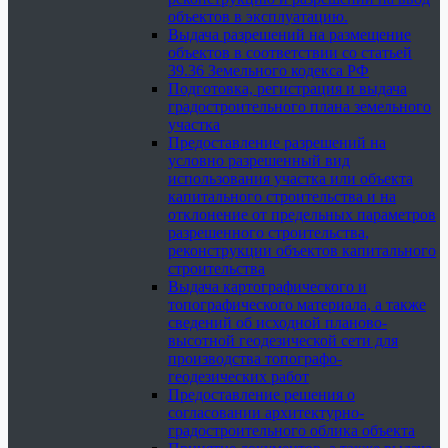
объектов в эксплуатацию.
Выдача разрешений на размещение
объектов в соответствии со статьей
39.36 Земельного кодекса РФ
Подготовка, регистрация и выдача
градостроительного плана земельного
участка
Предоставление разрешений на
условно разрешенный вид
использования участка или объекта
капитального строительства и на
отклонение от предельных параметров
разрешенного строительства,
реконструкции объектов капитального
строительства
Выдача картографического и
топографического материала, а также
сведений об исходной планово-
высотной геодезической сети для
производства топографо-
геодезических работ
Предоставление решения о
согласовании архитектурно-
градостроительного облика объекта