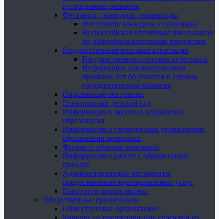
и программы развития
Фестивали, конкурсы, олимпиады
Фестивали, конкурсы, олимпиады
Всероссийская олимпиада школьников
по общеобразовательным предметам
Государственная итоговая аттестация
Государственная итоговая аттестация
Информация для выпускников
прошлых лет об участии в едином
государственном экзамене
Образование без границ
Электронный детский сад
Информация о закупках управления
образования
Информация о проведенных управлением
образования проверках
Формы и образцы заявлений
Информация о работе с обращениями
граждан
Административные регламенты
предоставления муниципальных услуг
Навигатор профилактики
Общественные организации
Общественные организации
Конкурс на предоставление субсидий из