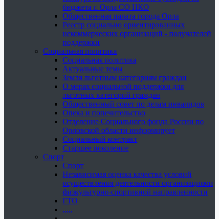
бюджета г. Орла СО НКО
Общественная палата города Орла
Реестр социально ориентированных
некоммерческих организаций - получателей
поддержки
Социальная политика
Социальная политика
Актуальные темы
Земля льготным категориям граждан
О мерах социальной поддержки для
льготных категорий граждан
Общественный совет по делам инвалидов
Опека и попечительство
Отделение Социального фонда России по
Орловской области информирует
Социальный контракт
Старшее поколение
Спорт
Спорт
Независимая оценка качества условий
осуществления деятельности организациями
физкультурно-спортивной направленности
ГТО
.....
......