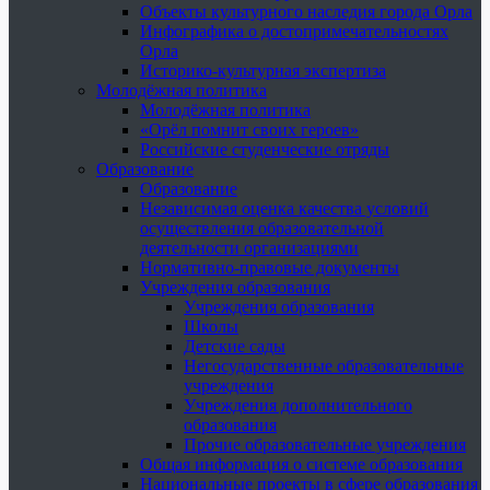
Объекты культурного наследия города Орла
Инфографика о достопримечательностях
Орла
Историко-культурная экспертиза
Молодёжная политика
Молодёжная политика
«Орёл помнит своих героев»
Российские студенческие отряды
Образование
Образование
Независимая оценка качества условий
осуществления образовательной
деятельности организациями
Нормативно-правовые документы
Учреждения образования
Учреждения образования
Школы
Детские сады
Негосударственные образовательные
учреждения
Учреждения дополнительного
образования
Прочие образовательные учреждения
Общая информация о системе образования
Национальные проекты в сфере образования