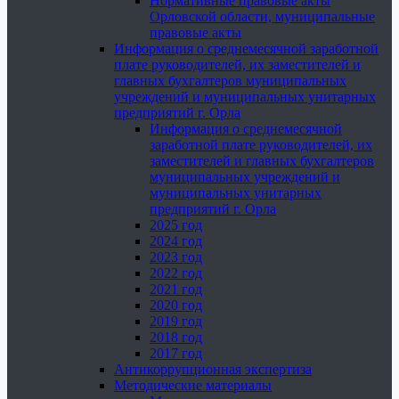
Нормативные правовые акты
Орловской области, муниципальные
правовые акты
Информация о среднемесячной заработной
плате руководителей, их заместителей и
главных бухгалтеров муниципальных
учреждений и муниципальных унитарных
предприятий г. Орла
Информация о среднемесячной
заработной плате руководителей, их
заместителей и главных бухгалтеров
муниципальных учреждений и
муниципальных унитарных
предприятий г. Орла
2025 год
2024 год
2023 год
2022 год
2021 год
2020 год
2019 год
2018 год
2017 год
Антикоррупционная экспертиза
Методические материалы