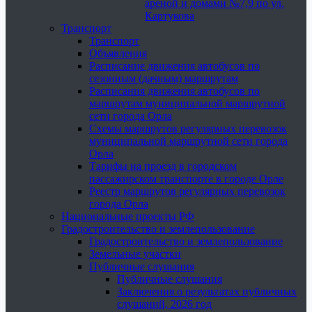
ареной и домами №7,9 по ул.
Картукова
Транспорт
Транспорт
Объявления
Расписание движения автобусов по
сезонным (дачным) маршрутам
Расписания движения автобусов по
маршрутам муниципальной маршрутной
сети города Орла
Схемы маршрутов регулярных перевозок
муниципальной маршрутной сети города
Орла
Тарифы на проезд в городском
пассажирском транспорте в городе Орле
Реестр маршрутов регулярных перевозок
города Орла
Национальные проекты РФ
Градостроительство и землепользование
Градостроительство и землепользование
Земельные участки
Публичные слушания
Публичные слушания
Заключения о результатах публичных
слушаний, 2026 год